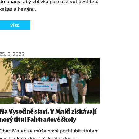
do Ghany
, aby zblízka poznal život pěstitelů
kakaa a banánů.
VÍCE
25. 6. 2025
Na Vysočině slaví. V Malči získávají
nový titul Fairtradové školy
Obec Maleč se může nově pochlubit titulem
Fairtradová škola. Základní škola a