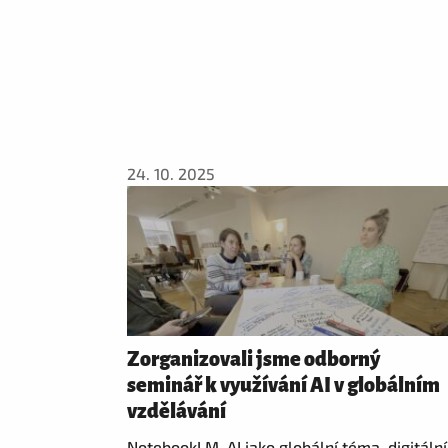
24. 10. 2025
Zorganizovali jsme odborný
seminář k využívání AI v globálním
vzdělávání
NotebookLM, AI jako globální téma, digitální