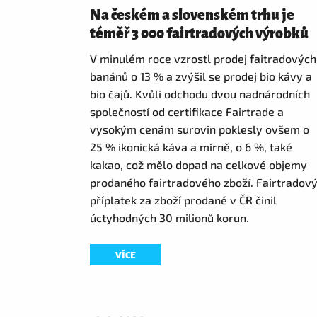
Na českém a slovenském trhu je
téměř 3 000 fairtradových výrobků
V minulém roce vzrostl prodej faitradových
banánů o 13 % a zvýšil se prodej bio kávy a
bio čajů. Kvůli odchodu dvou nadnárodních
společností od certifikace Fairtrade a
vysokým cenám surovin poklesly ovšem o
25 % ikonická káva a mírně, o 6 %, také
kakao, což mělo dopad na celkové objemy
prodaného fairtradového zboží. Fairtradov
příplatek za zboží prodané v ČR činil
úctyhodných 30 milionů korun.
VÍCE