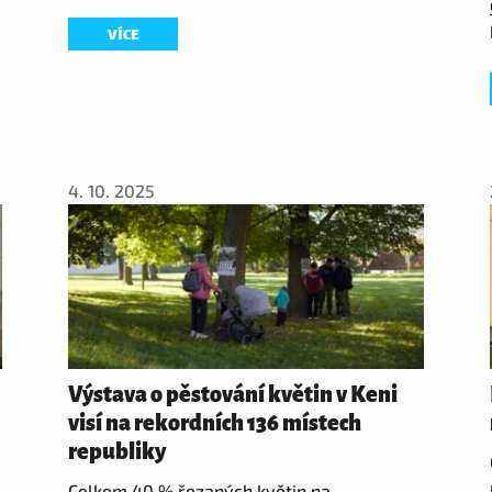
VÍCE
4. 10. 2025
Výstava o pěstování květin v Keni
visí na rekordních 136 místech
republiky
Celkem 40 % řezaných květin na