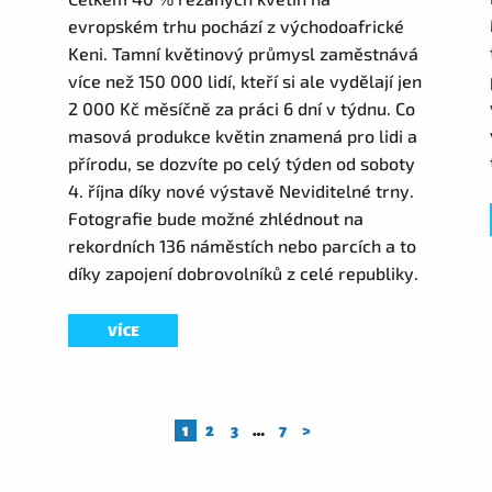
evropském trhu pochází z východoafrické
Keni. Tamní květinový průmysl zaměstnává
více než 150 000 lidí, kteří si ale vydělají jen
2 000 Kč měsíčně za práci 6 dní v týdnu. Co
masová produkce květin znamená pro lidi a
přírodu, se dozvíte po celý týden od soboty
4. října díky nové výstavě Neviditelné trny.
Fotografie bude možné zhlédnout na
rekordních 136 náměstích nebo parcích a to
díky zapojení dobrovolníků z celé republiky.
VÍCE
1
2
3
…
7
>