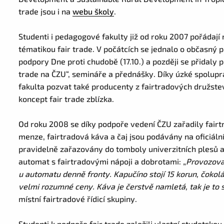
trade jsou i na
webu školy
.
Studenti i pedagogové fakulty již od roku 2007 pořádají
tématikou fair trade. V počátcích se jednalo o občasný p
podpory Dne proti chudobě (17.10.) a později se přidaly 
trade na ČZU“, semináře a přednášky. Díky úzké spolupr
fakulta pozvat také producenty z fairtradových družste
koncept fair trade zblízka.
Od roku 2008 se díky podpoře vedení ČZU zařadily fairt
menze, fairtradová káva a čaj jsou podávány na oficiální
pravidelně zařazovány do tomboly univerzitních plesů a 
automat s fairtradovými nápoji a dobrotami: „
Provozova
u automatu denně fronty. Kapučíno stojí 15 korun, čokolád
velmi rozumné ceny. Káva je čerstvě namletá, tak je to 
místní fairtradové řídicí skupiny.
Studenti k podpoře fair trade založili vlastní studetskou