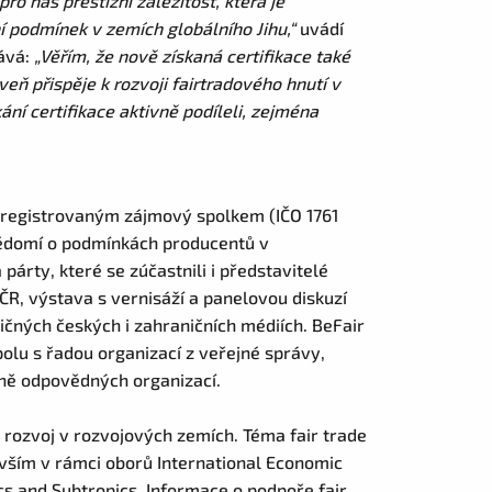
pro nás prestižní záležitost, která je
 podmínek v zemích globálního Jihu,“
uvádí
dává:
„Věřím, že nově získaná certifikace také
veň přispěje k rozvoji fairtradového hnutí v
ání certifikace aktivně podíleli, zejména
a registrovaným zájmový spolkem (IČO 1761
ovědomí o podmínkách producentů v
árty, které se zúčastnili i představitelé
ČR, výstava s vernisáží a panelovou diskuzí
ličných českých i zahraničních médiích. BeFair
lu s řadou organizací z veřejné správy,
lně odpovědných organizací.
 rozvoj v rozvojových zemích. Téma fair trade
evším v rámci oborů International Economic
s and Subtropics. Informace o podpoře fair