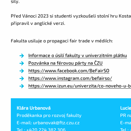
síly.
Před Vánoci 2023 si studenti vyzkoušeli stolní hru Kost
připravil v anglické verzi.
Fakulta usiluje o propagaci fair trade v médiích:
Informace o úsilí fakulty v univerzitním plátku
Pozvánka na férovou párty na ČZU
https://www.facebook.com/BeFairSO
https://www.instagram.com/befairso/
https://www.izun.eu/univerzita/co-noveho-u-b
Klára Urbanová
Luci
Proděkanka pro rozvoj fakulty
PR n
E-mail: urbanovak@ftz.czu.cz
E-ma
Tel.: +420 224 382 306
Tel.: