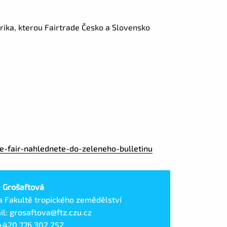
arika, kterou Fairtrade Česko a Slovensko
e-fair-nahlednete-do-zeleneho-bulletinu
e Grošaftová
a Fakultě tropického zemědělství
il: grosaftova@ftz.czu.cz
 +420 776 302 252