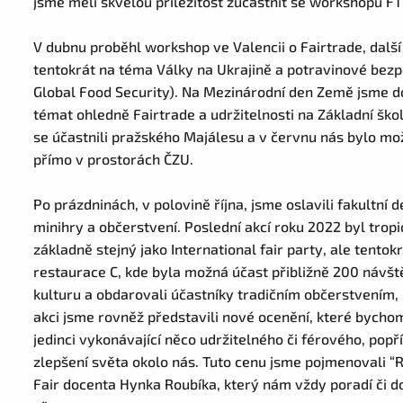
jsme měli skvělou příležitost zúčastnit se workshopu F
V dubnu proběhl workshop ve Valencii o Fairtrade, dalš
tentokrát na téma Války na Ukrajině a potravinové bezpe
Global Food Security). Na Mezinárodní den Země jsme dos
témat ohledně Fairtrade a udržitelnosti na Základní ško
se účastnili pražského Majálesu a v červnu nás bylo mož
přímo v prostorách ČZU.
Po prázdninách, v polovině října, jsme oslavili fakultní 
minihry a občerstvení. Poslední akcí roku 2022 byl tropic
základně stejný jako International fair party, ale tentok
restaurace C, kde byla možná účast přibližně 200 návš
kulturu a obdarovali účastníky tradičním občerstvením,
akci jsme rovněž představili nové ocenění, které bychom 
jedinci vykonávající něco udržitelného či férového, pop
zlepšení světa okolo nás. Tuto cenu jsme pojmenovali “Ro
Fair docenta Hynka Roubíka, který nám vždy poradí či d