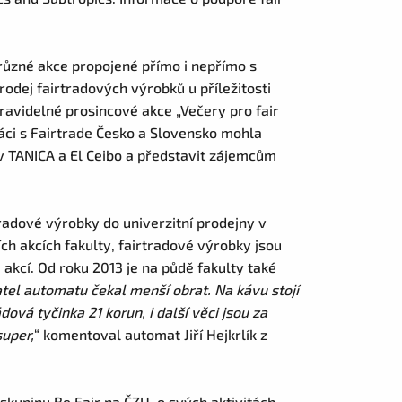
 různé akce propojené přímo i nepřímo s
rodej fairtradových výrobků u příležitosti
pravidelné prosincové akce „Večery pro fair
áci s Fairtrade Česko a Slovensko mohla
v TANICA a El Ceibo a představit zájemcům
radové výrobky do univerzitní prodejny v
ch akcích fakulty, fairtradové výrobky jsou
akcí. Od roku 2013 je na půdě fakulty také
tel automatu čekal menší obrat. Na kávu stojí
ová tyčinka 21 korun, i další věci jsou za
super,
“ komentoval automat Jiří Hejkrlík z
 skupinu Be Fair na ČZU, o svých aktivitách