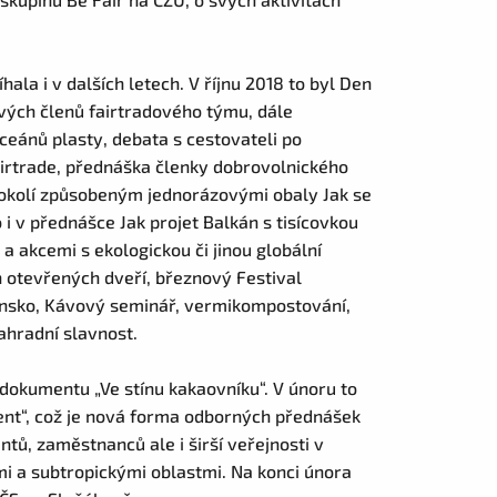
la i v dalších letech. V říjnu 2018 to byl Den
vých členů fairtradového týmu, dále
ceánů plasty, debata s cestovateli po
Fairtrade, přednáška členky dobrovolnického
m okolí způsobeným jednorázovými obaly Jak se
i v přednášce Jak projet Balkán s tisícovkou
a akcemi s ekologickou či jinou globální
 otevřených dveří, březnový Festival
vensko, Kávový seminář, vermikompostování,
ahradní slavnost.
okumentu „Ve stínu kakaovníku“. V únoru to
ent“, což je nová forma odborných přednášek
tů, zaměstnanců ale i širší veřejnosti v
i a subtropickými oblastmi. Na konci února