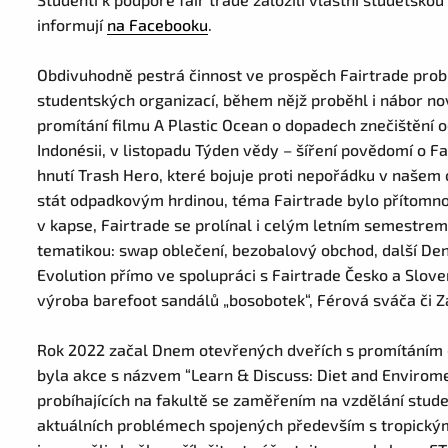
informují
na Facebooku
.
Obdivuhodně pestrá činnost ve prospěch Fairtrade probíha
studentských organizací, během nějž proběhl i nábor no
promítání filmu A Plastic Ocean o dopadech znečištění o
Indonésii, v listopadu Týden vědy – šíření povědomí o 
hnutí Trash Hero, které bojuje proti nepořádku v naše
stát odpadkovým hrdinou, téma Fairtrade bylo přítomno 
v kapse, Fairtrade se prolínal i celým letním semestrem 
tematikou: swap oblečení, bezobalový obchod, další Den
Evolution přímo ve spolupráci s Fairtrade Česko a Slo
výroba barefoot sandálů „bosobotek“, Férová sváča či Z
Rok 2022 začal Dnem otevřených dveřích s promítáním d
byla akce s názvem “Learn & Discuss: Diet and Envirom
probíhajících na fakultě se zaměřením na vzdělání studen
aktuálních problémech spojených především s tropickým