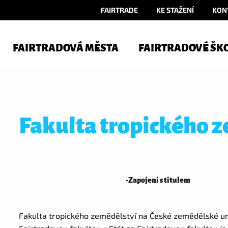
FAIRTRADE
KE STAŽENÍ
KON
FAIRTRADOVÁ MĚSTA
FAIRTRADOVÉ ŠK
Fakulta tropického 
-
Zapojeni s titulem
Fakulta tropického zemědělství na České zemědělské uni