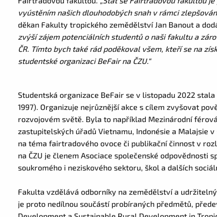
Fairtradovou fakultou.
„Stát se Fairtradovou fakultou je 
vyústěním našich dlouhodobých snah v rámci zlepšování
děkan Fakulty tropického zemědělství Jan Banout a do
zvýší zájem potenciálních studentů o naši fakultu a záro
ČR. Tímto bych také rád poděkoval všem, kteří se na získ
studentské organizaci BeFair na ČZU.“
Studentská organizace BeFair se v listopadu 2022 stal
1997). Organizuje nejrůznější akce s cílem zvyšovat p
rozvojovém světě. Byla to například Mezinárodní férová p
zastupitelských úřadů Vietnamu, Indonésie a Malajsie v 
na téma fairtradového ovoce či publikační činnost v roz
na ČZU je členem Asociace společenské odpovědnosti spo
soukromého i neziskového sektoru, škol a dalších sociá
Fakulta vzdělává odborníky na zemědělství a udržitelný
je proto nedílnou součástí probíraných předmětů, před
Development a Sustainable Rural Development in Tropic