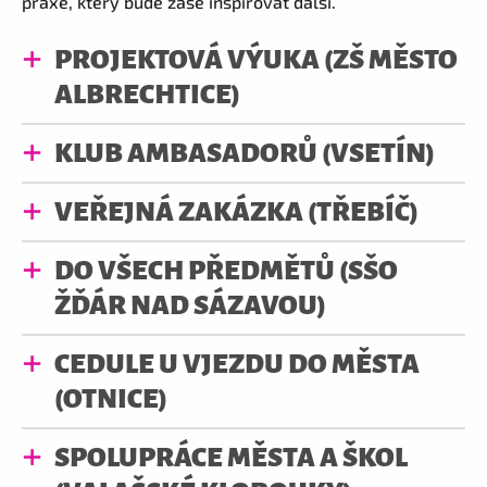
praxe, který bude zase inspirovat další.
PROJEKTOVÁ VÝUKA (ZŠ MĚSTO
ALBRECHTICE)
KLUB AMBASADORŮ (VSETÍN)
VEŘEJNÁ ZAKÁZKA (TŘEBÍČ)
DO VŠECH PŘEDMĚTŮ (SŠO
ŽĎÁR NAD SÁZAVOU)
CEDULE U VJEZDU DO MĚSTA
(OTNICE)
SPOLUPRÁCE MĚSTA A ŠKOL