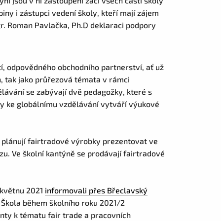
yní jsou v ní zastoupeni žáci všech částí školy
iny i zástupci vedení školy, kteří mají zájem
Mgr. Roman Pavlačka, Ph.D deklaraci podpory
tí, odpovědného obchodního partnerství, ať už
, tak jako průřezová témata v rámci
lávání se zabývají dvě pedagožky, které s
y ke globálnímu vzdělávání vytváří výukové
a plánují fairtradové výrobky prezentovat ve
u. Ve školní kantýně se prodávají fairtradové
v květnu 2021
informovali přes Břeclavský
e. Škola během školního roku 2021/2
ty k tématu fair trade a pracovních