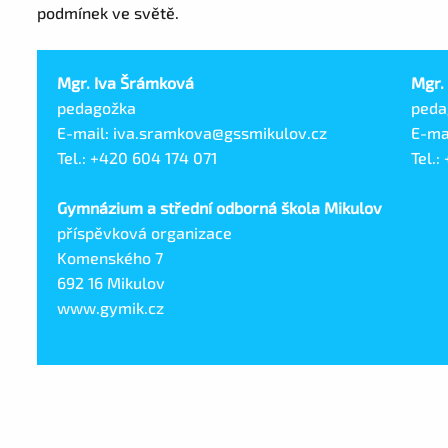
podmínek ve světě.
Mgr. Iva Šrámková
Mgr.
pedagožka
peda
E-mail: iva.sramkova@gssmikulov.cz
E-ma
Tel.: +420 604 174 071
Tel.:
Gymnázium a střední odborná škola Mikulov
příspěvková organizace
Komenského 7
692 16 Mikulov
www.gymik.cz