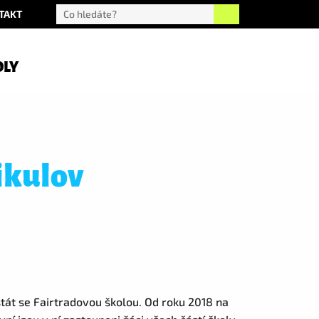
TAKT
OLY
ikulov
át se Fairtradovou školou. Od roku 2018 na