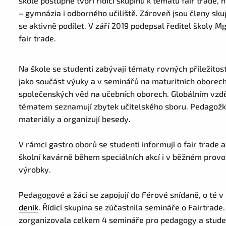
škole postupně tvoří řídicí skupinu k tématu fair trade, n
– gymnázia i odborného učiliště. Zároveň jsou členy skup
se aktivně podílet. V září 2019 podepsal ředitel školy 
fair trade.
Na škole se studenti zabývají tématy rovných příležitos
jako součást výuky a v seminářů na maturitních oborech
společenských věd na učebních oborech. Globálním vzdě
tématem seznamují zbytek učitelského sboru. Pedagožk
materiály a organizují besedy.
V rámci gastro oborů se studenti informují o fair trade 
školní kavárně během speciálních akcí i v běžném provoz
výrobky.
Pedagogové a žáci se zapojují do Férové snídaně, o té 
deník
. Řídicí skupina se zúčastnila semináře o Fairtrad
zorganizovala celkem 4 semináře pro pedagogy a studen