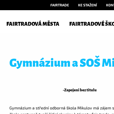
FAIRTRADE
KE STAŽENÍ
KON
FAIRTRADOVÁ MĚSTA
FAIRTRADOVÉ ŠK
Gymnázium a SOŠ M
-
Zapojeni bez titulu
Gymnázium a střední odborná škola Mikulov má zájem st