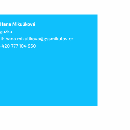
 Hana Mikulíková
gožka
il: hana.mikulikova@gssmikulov.cz
 +420 777 104 950